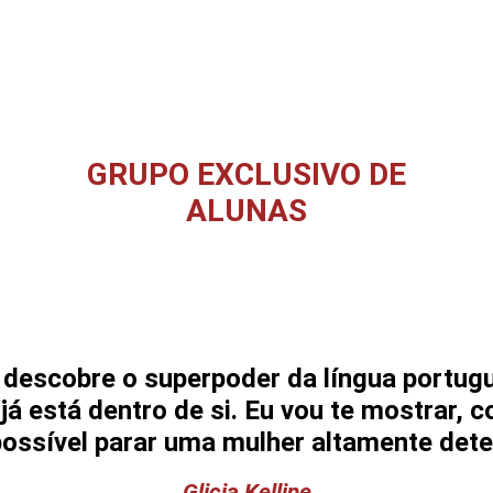
MAPA DO SUPERPODER
GRUPO EXCLUSIVO DE
ALUNAS
UM GRUPO EXCLUSIVO NO WHATSAPP PARA
P
VOCÊ RECEBER TODOS OS AVISOS E MATERIAIS
DISPONIBILIZADOS.
descobre o superpoder da língua portugu
já está dentro de si. Eu vou te mostrar,
possível parar uma mulher altamente dete
Glicia Kelline