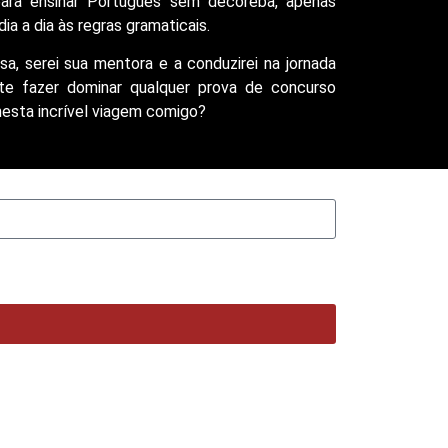
para ensinar Português sem decoreba, apenas
a a dia às regras gramaticais.
, serei sua mentora e a conduzirei na jornada
te fazer dominar qualquer prova de concurso
nesta incrível viagem comigo?