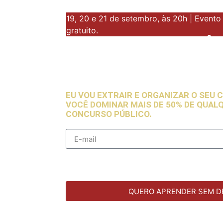
19, 20 e 21 de setembro, às 20h | Evento
gratuito.
APRENDA PORTUGUÊS
DECOREBA COM O CO
QUE VOCÊ JÁ TEM.
EU VOU EXTRAIR E ORGANIZAR O SEU
VOCÊ DOMINAR MAIS DE 50% DE QUAL
CONCURSO PÚBLICO.
QUERO APRENDER SEM D