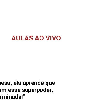
AULAS AO VIVO
EU ESTAREI COM VOCÊ AO VIVO PARA
APRESENTAR O SUPERPODER DA LÍNGUA
ORTUGUESA E TE MOSTRA O CAMINHO DA
APROVAÇÃO NO CONCURSO PÚBLICO.
esa, ela aprende que
 com esse superpoder,
rminada!"