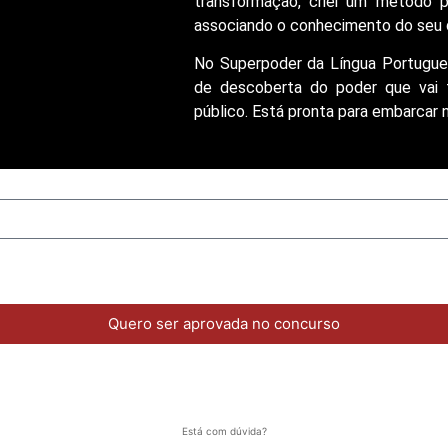
transformação, criei um método 
associando o conhecimento do seu di
No Superpoder da Língua Portuguesa
de descoberta do poder que vai 
público. Está pronta para embarcar 
Quero ser aprovada no concurso
Está com dúvida?